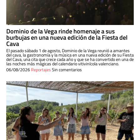
Dominio de la Vega rinde homenaje a sus
burbujas en una nueva edición de la Fiesta del
Cava
El pasado sábado 1 de agosto, Dominio de la Vega reunió a amantes
del cava, la gastronomía y la música en una nueva edición de su Fiesta
del Cava, una cita que crece cada año y que se ha convertido en una de
las noches más mágicas del calendario vitivinícola valenciano.
06/08/2026
Reportajes
Sin comentarios