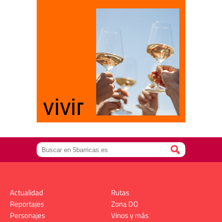
Actualidad
Rutas
Reportajes
Zona DO
Personajes
Vinos y más