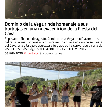
Dominio de la Vega rinde homenaje a sus
burbujas en una nueva edición de la Fiesta del
Cava
El pasado sábado 1 de agosto, Dominio de la Vega reunió a amantes
del cava, la gastronomía y la música en una nueva edición de su Fiesta
del Cava, una cita que crece cada año y que se ha convertido en una de
las noches más mágicas del calendario vitivinícola valenciano.
06/08/2026
Reportajes
Sin comentarios