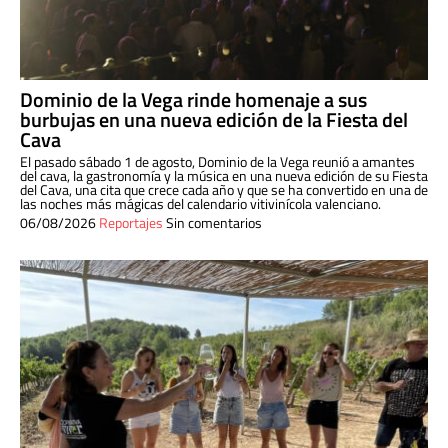
Dominio de la Vega rinde homenaje a sus
burbujas en una nueva edición de la Fiesta del
Cava
El pasado sábado 1 de agosto, Dominio de la Vega reunió a amantes
del cava, la gastronomía y la música en una nueva edición de su Fiesta
del Cava, una cita que crece cada año y que se ha convertido en una de
las noches más mágicas del calendario vitivinícola valenciano.
06/08/2026
Reportajes
Sin comentarios