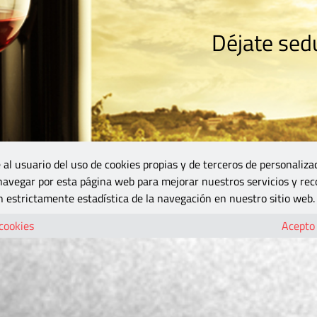
Déjate sedu
RISMO
ZONA DO
VINOS Y MÁS
GASTRONOMÍA
BLOGS
5B
 al usuario del uso de cookies propias y de terceros de personaliza
 navegar por esta página web para mejorar nuestros servicios y rec
 estrictamente estadística de la navegación en nuestro sitio web.
 cookies
Acepto