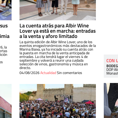
 sus
La cuenta atrás para Albir Wine
Lover ya está en marcha: entradas
dimia
a la venta y aforo limitado
La quinta edición de Albir Wine Lover, uno de los
eventos enogastronómicos más destacados de la
6, la
Marina Baixa, ya ha iniciado su cuenta atrás con
ertas
la puesta en marcha de la venta anticipada de
ición
entradas. La cita tendrá lugar el viernes 4 de
CON 
septiembre y volverá a reunir una cuidada
os
selección de vinos, gastronomía y música en
BODEG
directo.
DOP Al
04/08/2026
Actualidad
Sin comentarios
Monast