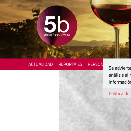
ACTUALIDAD
REPORTAJES
PERSONAJES
ENOTU
Se advierte
análisis al
información
Política de