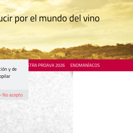
cir por el mundo del vino
 EVENTS
MOSTRA PROAVA 2026
ENOMANÍACOS
ción y de
opilar
·
No acepto