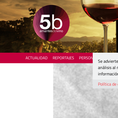
ACTUALIDAD
REPORTAJES
PERSONAJES
ENOTU
Se advierte
análisis al
información
Política de