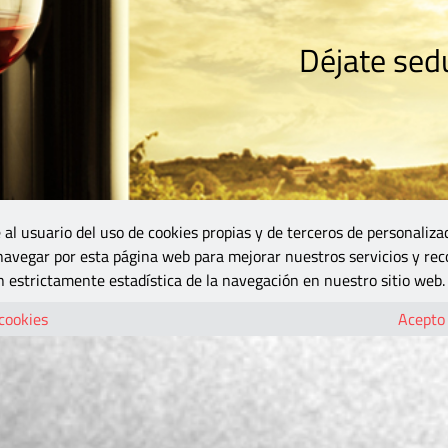
Déjate sedu
RISMO
ZONA DO
VINOS Y MÁS
GASTRONOMÍA
BLOGS
5B
 al usuario del uso de cookies propias y de terceros de personaliza
 navegar por esta página web para mejorar nuestros servicios y rec
 estrictamente estadística de la navegación en nuestro sitio web.
 cookies
Acepto