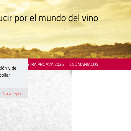
cir por el mundo del vino
 EVENTS
MOSTRA PROAVA 2026
ENOMANÍACOS
ción y de
opilar
·
No acepto