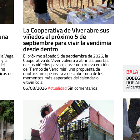
La Cooperativa de Viver abre sus
una
viñedos el próximo 5 de
l
septiembre para vivir la vendimia
desde dentro
 la Vega
El próximo sábado 5 de septiembre de 2026, la
 y la
Cooperativa de Viver volverá a abrir las puertas
del
de sus viñedos para celebrar una nueva edición
 ha
de ‘Tiempo de Vendimia’, una propuesta de
BALA
cas del
enoturismo que invita a descubrir uno de los
momentos más esperados del calendario
BODEG
vitivinícola.
DOP Al
Alicant
05/08/2026
Actualidad
Sin comentarios