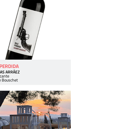
 PERDIDA
AS ARRÁEZ
icante
e Bouschet