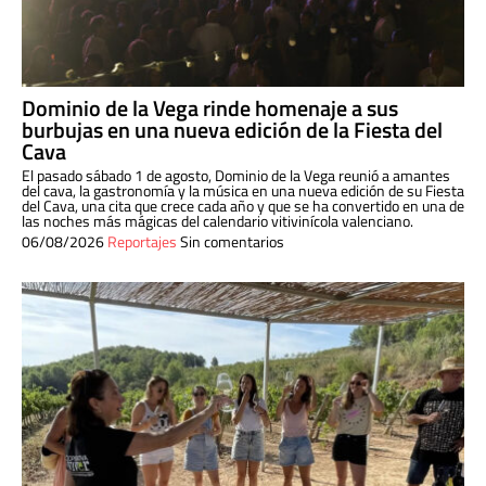
Dominio de la Vega rinde homenaje a sus
burbujas en una nueva edición de la Fiesta del
Cava
El pasado sábado 1 de agosto, Dominio de la Vega reunió a amantes
del cava, la gastronomía y la música en una nueva edición de su Fiesta
del Cava, una cita que crece cada año y que se ha convertido en una de
las noches más mágicas del calendario vitivinícola valenciano.
06/08/2026
Reportajes
Sin comentarios