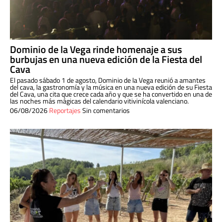
Dominio de la Vega rinde homenaje a sus
burbujas en una nueva edición de la Fiesta del
Cava
El pasado sábado 1 de agosto, Dominio de la Vega reunió a amantes
del cava, la gastronomía y la música en una nueva edición de su Fiesta
del Cava, una cita que crece cada año y que se ha convertido en una de
las noches más mágicas del calendario vitivinícola valenciano.
06/08/2026
Reportajes
Sin comentarios