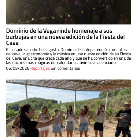
Dominio de la Vega rinde homenaje a sus
burbujas en una nueva edición de la Fiesta del
Cava
El pasado sábado 1 de agosto, Dominio de la Vega reunió a amantes
del cava, la gastronomía y la música en una nueva edición de su Fiesta
del Cava, una cita que crece cada año y que se ha convertido en una de
las noches más mágicas del calendario vitivinícola valenciano.
06/08/2026
Reportajes
Sin comentarios