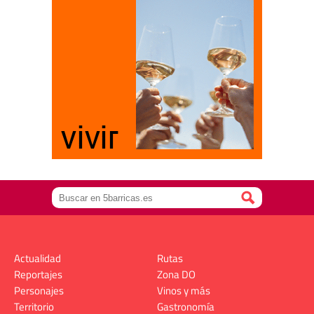
Actualidad
Rutas
Reportajes
Zona DO
Personajes
Vinos y más
Territorio
Gastronomía