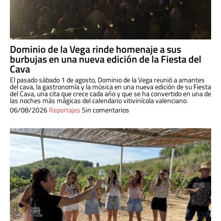
Dominio de la Vega rinde homenaje a sus
burbujas en una nueva edición de la Fiesta del
Cava
El pasado sábado 1 de agosto, Dominio de la Vega reunió a amantes
del cava, la gastronomía y la música en una nueva edición de su Fiesta
del Cava, una cita que crece cada año y que se ha convertido en una de
las noches más mágicas del calendario vitivinícola valenciano.
06/08/2026
Reportajes
Sin comentarios