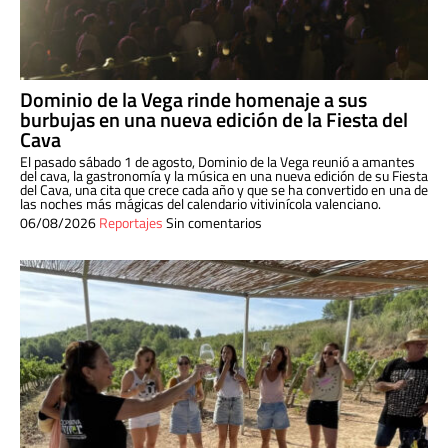
Dominio de la Vega rinde homenaje a sus
burbujas en una nueva edición de la Fiesta del
Cava
El pasado sábado 1 de agosto, Dominio de la Vega reunió a amantes
del cava, la gastronomía y la música en una nueva edición de su Fiesta
del Cava, una cita que crece cada año y que se ha convertido en una de
las noches más mágicas del calendario vitivinícola valenciano.
06/08/2026
Reportajes
Sin comentarios