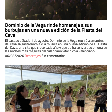
Dominio de la Vega rinde homenaje a sus
burbujas en una nueva edición de la Fiesta del
Cava
El pasado sábado 1 de agosto, Dominio de la Vega reunió a amantes
del cava, la gastronomía y la música en una nueva edición de su Fiesta
del Cava, una cita que crece cada año y que se ha convertido en una de
las noches más mágicas del calendario vitivinícola valenciano.
06/08/2026
Reportajes
Sin comentarios