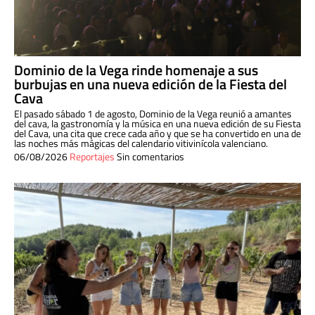
Dominio de la Vega rinde homenaje a sus
burbujas en una nueva edición de la Fiesta del
Cava
El pasado sábado 1 de agosto, Dominio de la Vega reunió a amantes
del cava, la gastronomía y la música en una nueva edición de su Fiesta
del Cava, una cita que crece cada año y que se ha convertido en una de
las noches más mágicas del calendario vitivinícola valenciano.
06/08/2026
Reportajes
Sin comentarios