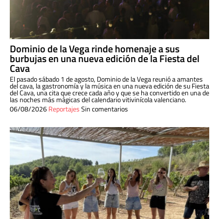
Dominio de la Vega rinde homenaje a sus
burbujas en una nueva edición de la Fiesta del
Cava
El pasado sábado 1 de agosto, Dominio de la Vega reunió a amantes
del cava, la gastronomía y la música en una nueva edición de su Fiesta
del Cava, una cita que crece cada año y que se ha convertido en una de
las noches más mágicas del calendario vitivinícola valenciano.
06/08/2026
Reportajes
Sin comentarios