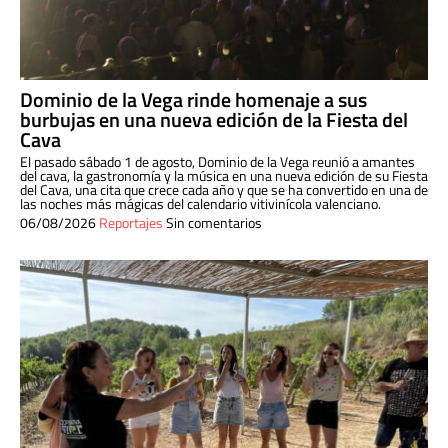
Dominio de la Vega rinde homenaje a sus
burbujas en una nueva edición de la Fiesta del
Cava
El pasado sábado 1 de agosto, Dominio de la Vega reunió a amantes
del cava, la gastronomía y la música en una nueva edición de su Fiesta
del Cava, una cita que crece cada año y que se ha convertido en una de
las noches más mágicas del calendario vitivinícola valenciano.
06/08/2026
Reportajes
Sin comentarios