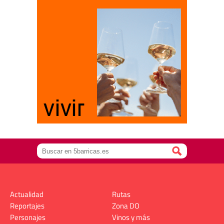
Actualidad
Rutas
Reportajes
Zona DO
Personajes
Vinos y más