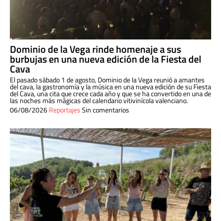
Dominio de la Vega rinde homenaje a sus
burbujas en una nueva edición de la Fiesta del
Cava
El pasado sábado 1 de agosto, Dominio de la Vega reunió a amantes
del cava, la gastronomía y la música en una nueva edición de su Fiesta
del Cava, una cita que crece cada año y que se ha convertido en una de
las noches más mágicas del calendario vitivinícola valenciano.
06/08/2026
Reportajes
Sin comentarios