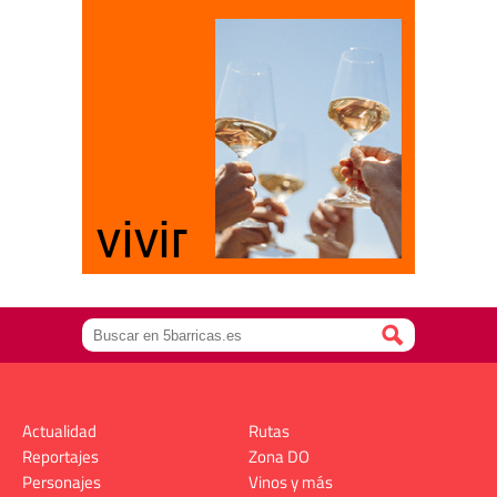
Actualidad
Rutas
Reportajes
Zona DO
Personajes
Vinos y más