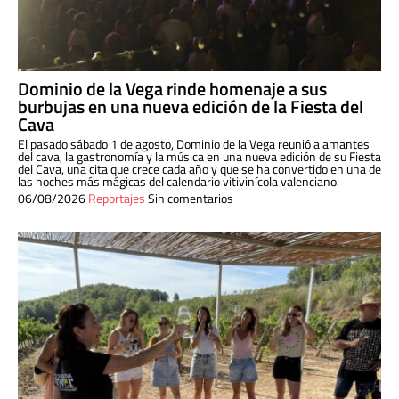
Dominio de la Vega rinde homenaje a sus
burbujas en una nueva edición de la Fiesta del
Cava
El pasado sábado 1 de agosto, Dominio de la Vega reunió a amantes
del cava, la gastronomía y la música en una nueva edición de su Fiesta
del Cava, una cita que crece cada año y que se ha convertido en una de
las noches más mágicas del calendario vitivinícola valenciano.
06/08/2026
Reportajes
Sin comentarios