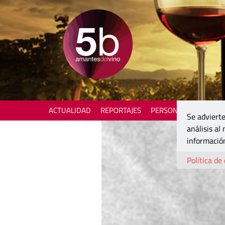
ACTUALIDAD
REPORTAJES
PERSONAJES
ENOTU
Se advierte
análisis al
información
Política de