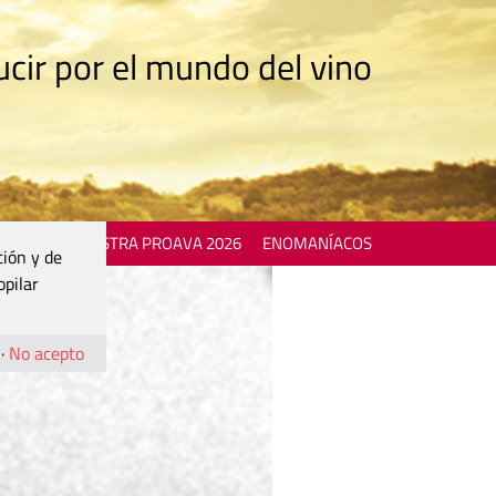
cir por el mundo del vino
 EVENTS
MOSTRA PROAVA 2026
ENOMANÍACOS
ción y de
opilar
·
No acepto