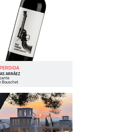
 PERDIDA
AS ARRÁEZ
icante
e Bouschet