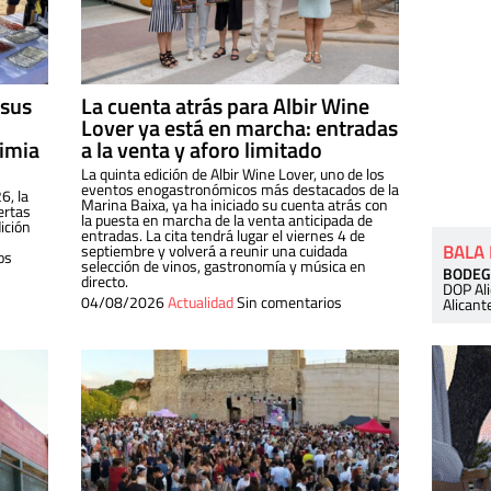
 sus
La cuenta atrás para Albir Wine
Lover ya está en marcha: entradas
dimia
a la venta y aforo limitado
La quinta edición de Albir Wine Lover, uno de los
eventos enogastronómicos más destacados de la
6, la
Marina Baixa, ya ha iniciado su cuenta atrás con
ertas
la puesta en marcha de la venta anticipada de
ición
entradas. La cita tendrá lugar el viernes 4 de
BALA
septiembre y volverá a reunir una cuidada
os
selección de vinos, gastronomía y música en
BODEG
directo.
DOP Al
04/08/2026
Actualidad
Sin comentarios
Alicant