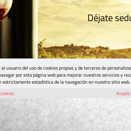
Déjate sedu
RISMO
ZONA DO
VINOS Y MÁS
GASTRONOMÍA
BLOGS
5B
 al usuario del uso de cookies propias y de terceros de personaliza
 navegar por esta página web para mejorar nuestros servicios y rec
 estrictamente estadística de la navegación en nuestro sitio web.
 cookies
Acepto