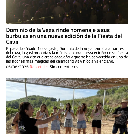
Dominio de la Vega rinde homenaje a sus
burbujas en una nueva edición de la Fiesta del
Cava
El pasado sábado 1 de agosto, Dominio de la Vega reunió a amantes
del cava, la gastronomía y la música en una nueva edición de su Fiesta
del Cava, una cita que crece cada año y que se ha convertido en una de
las noches más mágicas del calendario vitivinícola valenciano.
06/08/2026
Reportajes
Sin comentarios