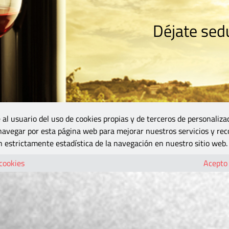
Déjate sedu
RISMO
ZONA DO
VINOS Y MÁS
GASTRONOMÍA
BLOGS
5B
 al usuario del uso de cookies propias y de terceros de personaliza
 navegar por esta página web para mejorar nuestros servicios y rec
 estrictamente estadística de la navegación en nuestro sitio web.
 cookies
Acepto