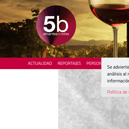
ACTUALIDAD
REPORTAJES
PERSONAJES
ENOTU
Se advierte
análisis al
información
Política de