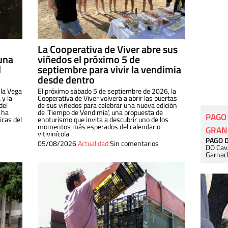
La Cooperativa de Viver abre sus
una
viñedos el próximo 5 de
l
septiembre para vivir la vendimia
desde dentro
 la Vega
El próximo sábado 5 de septiembre de 2026, la
 y la
Cooperativa de Viver volverá a abrir las puertas
del
de sus viñedos para celebrar una nueva edición
 ha
de ‘Tiempo de Vendimia’, una propuesta de
PAGO
cas del
enoturismo que invita a descubrir uno de los
momentos más esperados del calendario
GRAN
vitivinícola.
PAGO 
05/08/2026
Actualidad
Sin comentarios
DO Cav
Garnac