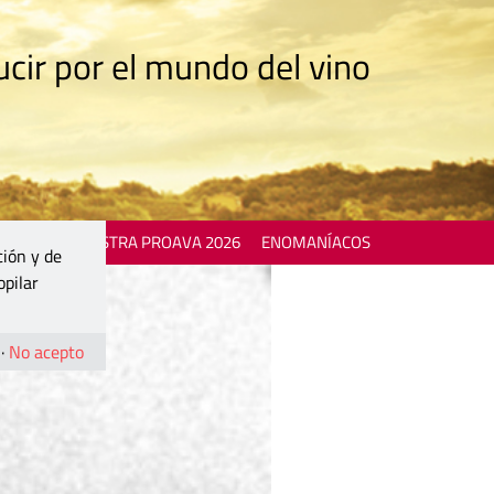
cir por el mundo del vino
 EVENTS
MOSTRA PROAVA 2026
ENOMANÍACOS
ción y de
opilar
·
No acepto