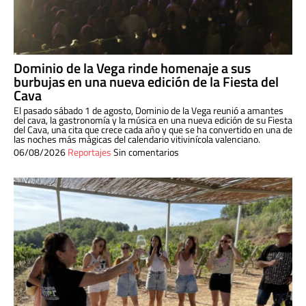
Dominio de la Vega rinde homenaje a sus
burbujas en una nueva edición de la Fiesta del
Cava
El pasado sábado 1 de agosto, Dominio de la Vega reunió a amantes
del cava, la gastronomía y la música en una nueva edición de su Fiesta
del Cava, una cita que crece cada año y que se ha convertido en una de
las noches más mágicas del calendario vitivinícola valenciano.
06/08/2026
Reportajes
Sin comentarios