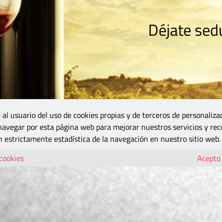
Déjate sedu
RISMO
ZONA DO
VINOS Y MÁS
GASTRONOMÍA
BLOGS
5B
 al usuario del uso de cookies propias y de terceros de personaliza
 navegar por esta página web para mejorar nuestros servicios y rec
 estrictamente estadística de la navegación en nuestro sitio web.
 cookies
Acepto