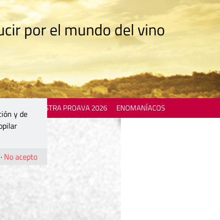
cir por el mundo del vino
 EVENTS
MOSTRA PROAVA 2026
ENOMANÍACOS
ción y de
opilar
·
No acepto