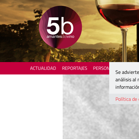
ACTUALIDAD
REPORTAJES
PERSONAJES
ENOTU
Se advierte
análisis al
información
Política de