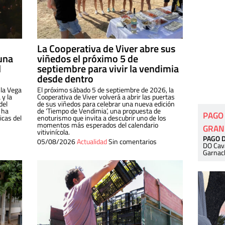
La Cooperativa de Viver abre sus
una
viñedos el próximo 5 de
l
septiembre para vivir la vendimia
desde dentro
 la Vega
El próximo sábado 5 de septiembre de 2026, la
 y la
Cooperativa de Viver volverá a abrir las puertas
del
de sus viñedos para celebrar una nueva edición
 ha
de ‘Tiempo de Vendimia’, una propuesta de
PAGO
cas del
enoturismo que invita a descubrir uno de los
momentos más esperados del calendario
GRAN
vitivinícola.
PAGO 
05/08/2026
Actualidad
Sin comentarios
DO Cav
Garnac