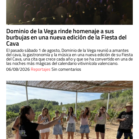
Dominio de la Vega rinde homenaje a sus
burbujas en una nueva edición de la Fiesta del
Cava
El pasado sábado 1 de agosto, Dominio de la Vega reunió a amantes
del cava, la gastronomía y la música en una nueva edición de su Fiesta
del Cava, una cita que crece cada año y que se ha convertido en una de
las noches más mágicas del calendario vitivinícola valenciano.
06/08/2026
Reportajes
Sin comentarios