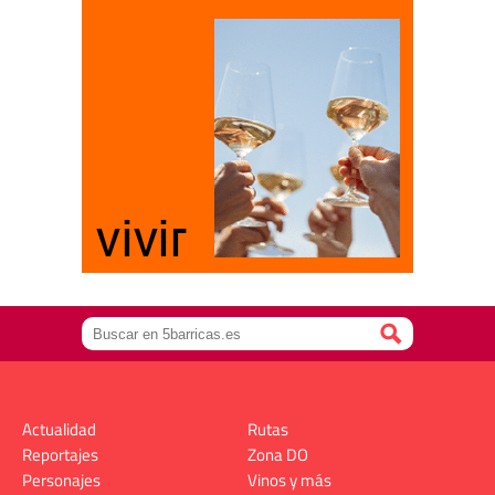
Actualidad
Rutas
Reportajes
Zona DO
Personajes
Vinos y más