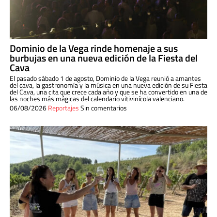
Dominio de la Vega rinde homenaje a sus
burbujas en una nueva edición de la Fiesta del
Cava
El pasado sábado 1 de agosto, Dominio de la Vega reunió a amantes
del cava, la gastronomía y la música en una nueva edición de su Fiesta
del Cava, una cita que crece cada año y que se ha convertido en una de
las noches más mágicas del calendario vitivinícola valenciano.
06/08/2026
Reportajes
Sin comentarios