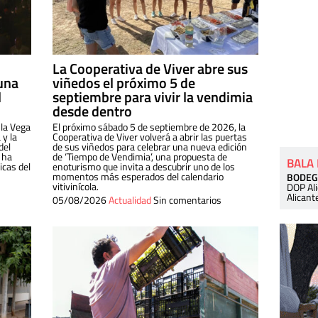
La Cooperativa de Viver abre sus
una
viñedos el próximo 5 de
l
septiembre para vivir la vendimia
desde dentro
 la Vega
El próximo sábado 5 de septiembre de 2026, la
 y la
Cooperativa de Viver volverá a abrir las puertas
del
de sus viñedos para celebrar una nueva edición
 ha
de ‘Tiempo de Vendimia’, una propuesta de
BALA
cas del
enoturismo que invita a descubrir uno de los
momentos más esperados del calendario
BODEG
vitivinícola.
DOP Al
Alicant
05/08/2026
Actualidad
Sin comentarios