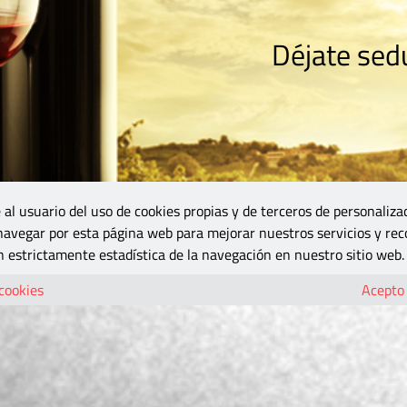
Déjate sedu
RISMO
ZONA DO
VINOS Y MÁS
GASTRONOMÍA
BLOGS
5B
 al usuario del uso de cookies propias y de terceros de personaliza
 navegar por esta página web para mejorar nuestros servicios y rec
 estrictamente estadística de la navegación en nuestro sitio web.
 cookies
Acepto