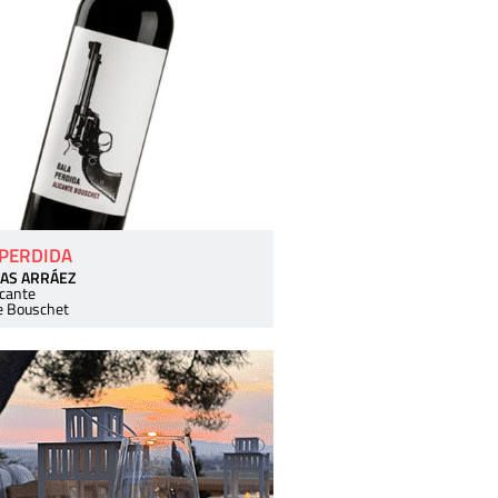
 PERDIDA
AS ARRÁEZ
icante
e Bouschet