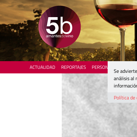
ACTUALIDAD
REPORTAJES
PERSONAJES
ENOTU
Se advierte
análisis al
información
Política de