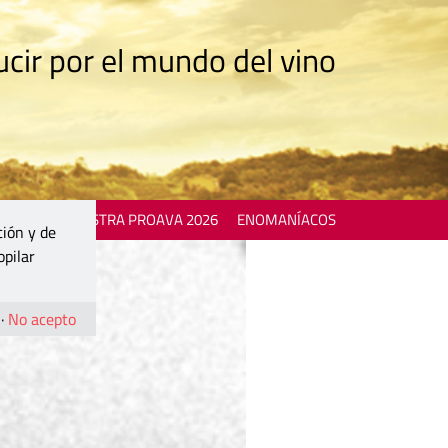
cir por el mundo del vino
 EVENTS
MOSTRA PROAVA 2026
ENOMANÍACOS
ción y de
opilar
·
No acepto