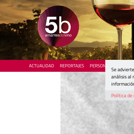
ACTUALIDAD
REPORTAJES
PERSONAJES
ENOTU
Se advierte
análisis al
información
Política de