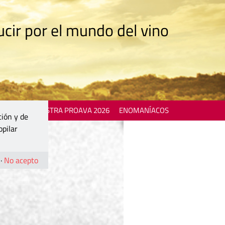
cir por el mundo del vino
 EVENTS
MOSTRA PROAVA 2026
ENOMANÍACOS
ción y de
opilar
·
No acepto