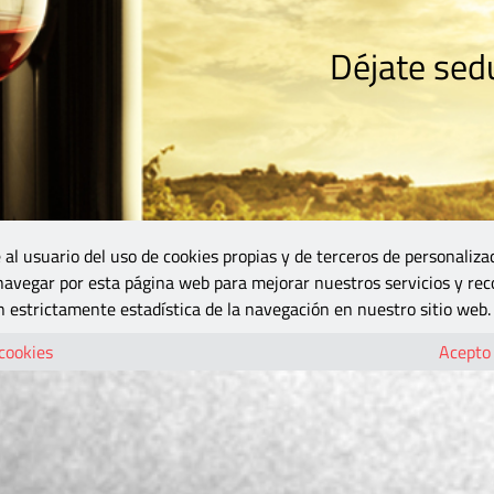
Déjate sedu
RISMO
ZONA DO
VINOS Y MÁS
GASTRONOMÍA
BLOGS
5B
 al usuario del uso de cookies propias y de terceros de personaliza
 navegar por esta página web para mejorar nuestros servicios y rec
 estrictamente estadística de la navegación en nuestro sitio web.
 cookies
Acepto