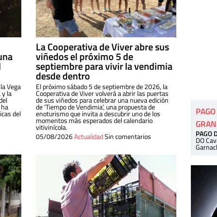
La Cooperativa de Viver abre sus
una
viñedos el próximo 5 de
l
septiembre para vivir la vendimia
desde dentro
 la Vega
El próximo sábado 5 de septiembre de 2026, la
 y la
Cooperativa de Viver volverá a abrir las puertas
del
de sus viñedos para celebrar una nueva edición
 ha
de ‘Tiempo de Vendimia’, una propuesta de
PAGO
cas del
enoturismo que invita a descubrir uno de los
momentos más esperados del calendario
GRAN
vitivinícola.
PAGO 
05/08/2026
Actualidad
Sin comentarios
DO Cav
Garnac