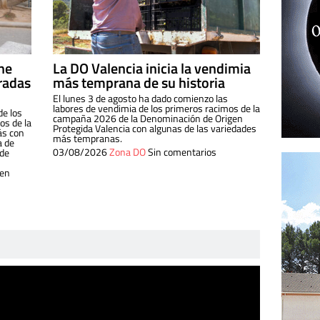
ine
La DO Valencia inicia la vendimia
radas
más temprana de su historia
El lunes 3 de agosto ha dado comienzo las
labores de vendimia de los primeros racimos de la
de los
campaña 2026 de la Denominación de Origen
s de la
Protegida Valencia con algunas de las variedades
ás con
más tempranas.
a de
03/08/2026
Zona DO
Sin comentarios
 de
 en