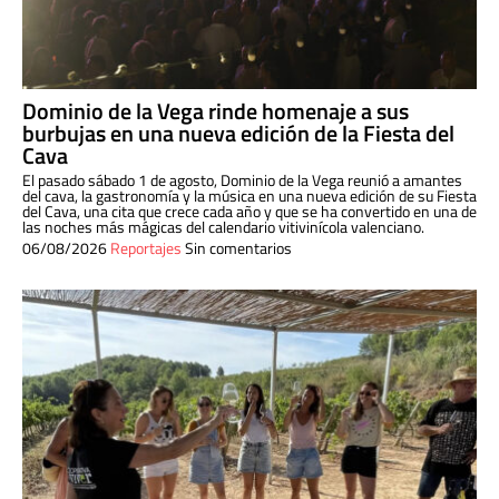
Dominio de la Vega rinde homenaje a sus
burbujas en una nueva edición de la Fiesta del
Cava
El pasado sábado 1 de agosto, Dominio de la Vega reunió a amantes
del cava, la gastronomía y la música en una nueva edición de su Fiesta
del Cava, una cita que crece cada año y que se ha convertido en una de
las noches más mágicas del calendario vitivinícola valenciano.
06/08/2026
Reportajes
Sin comentarios