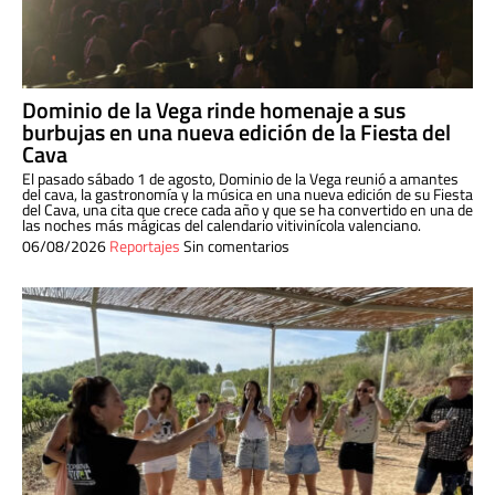
Dominio de la Vega rinde homenaje a sus
burbujas en una nueva edición de la Fiesta del
Cava
El pasado sábado 1 de agosto, Dominio de la Vega reunió a amantes
del cava, la gastronomía y la música en una nueva edición de su Fiesta
del Cava, una cita que crece cada año y que se ha convertido en una de
las noches más mágicas del calendario vitivinícola valenciano.
06/08/2026
Reportajes
Sin comentarios