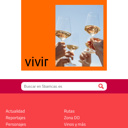
Actualidad
Rutas
Reportajes
Zona DO
Personajes
Vinos y más