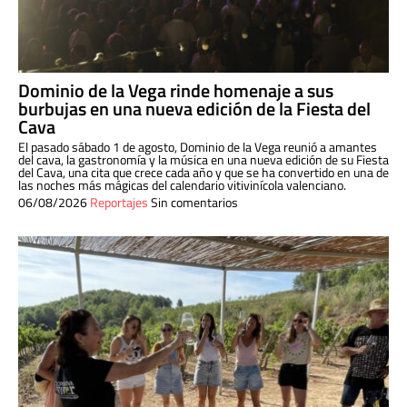
Dominio de la Vega rinde homenaje a sus
burbujas en una nueva edición de la Fiesta del
Cava
El pasado sábado 1 de agosto, Dominio de la Vega reunió a amantes
del cava, la gastronomía y la música en una nueva edición de su Fiesta
del Cava, una cita que crece cada año y que se ha convertido en una de
las noches más mágicas del calendario vitivinícola valenciano.
06/08/2026
Reportajes
Sin comentarios