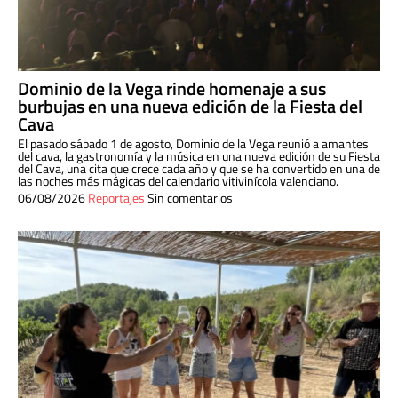
Dominio de la Vega rinde homenaje a sus
burbujas en una nueva edición de la Fiesta del
Cava
El pasado sábado 1 de agosto, Dominio de la Vega reunió a amantes
del cava, la gastronomía y la música en una nueva edición de su Fiesta
del Cava, una cita que crece cada año y que se ha convertido en una de
las noches más mágicas del calendario vitivinícola valenciano.
06/08/2026
Reportajes
Sin comentarios