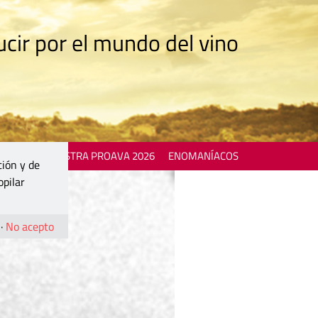
cir por el mundo del vino
 EVENTS
MOSTRA PROAVA 2026
ENOMANÍACOS
ción y de
opilar
·
No acepto