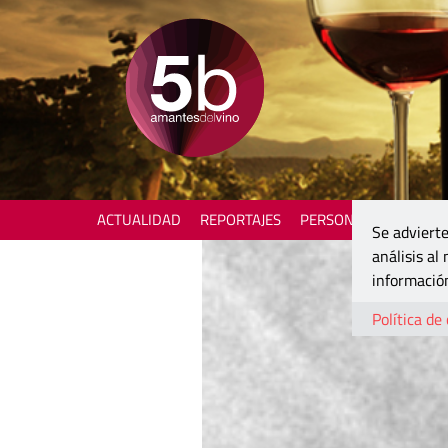
ACTUALIDAD
REPORTAJES
PERSONAJES
ENOTU
Se advierte
análisis al
información
Política de