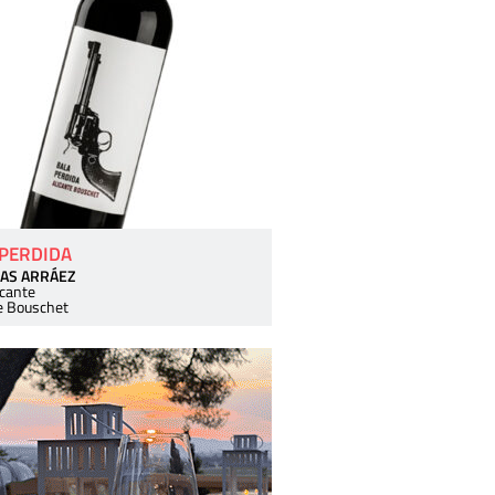
 PERDIDA
AS ARRÁEZ
icante
e Bouschet