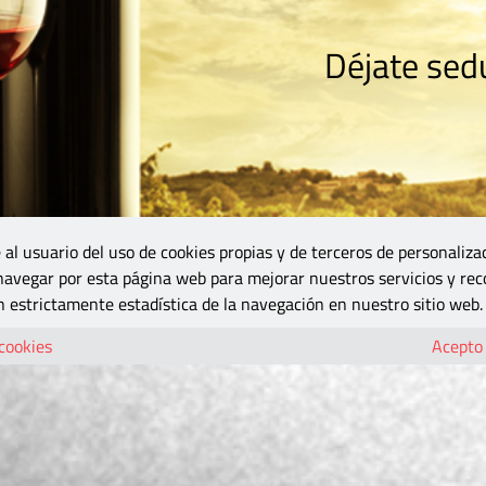
Déjate sedu
RISMO
ZONA DO
VINOS Y MÁS
GASTRONOMÍA
BLOGS
5B
 al usuario del uso de cookies propias y de terceros de personaliza
 navegar por esta página web para mejorar nuestros servicios y rec
 estrictamente estadística de la navegación en nuestro sitio web.
 cookies
Acepto