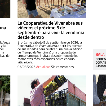
La Cooperativa de Viver abre sus
una
viñedos el próximo 5 de
l
septiembre para vivir la vendimia
desde dentro
 la Vega
El próximo sábado 5 de septiembre de 2026, la
 y la
Cooperativa de Viver volverá a abrir las puertas
del
de sus viñedos para celebrar una nueva edición
 ha
de ‘Tiempo de Vendimia’, una propuesta de
BALA
cas del
enoturismo que invita a descubrir uno de los
momentos más esperados del calendario
BODEG
vitivinícola.
DOP Al
Alicant
05/08/2026
Actualidad
Sin comentarios