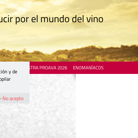
cir por el mundo del vino
 EVENTS
MOSTRA PROAVA 2026
ENOMANÍACOS
ción y de
opilar
·
No acepto