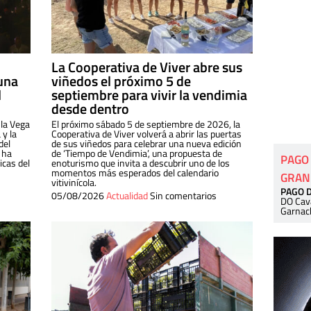
La Cooperativa de Viver abre sus
una
viñedos el próximo 5 de
l
septiembre para vivir la vendimia
desde dentro
 la Vega
El próximo sábado 5 de septiembre de 2026, la
 y la
Cooperativa de Viver volverá a abrir las puertas
del
de sus viñedos para celebrar una nueva edición
 ha
de ‘Tiempo de Vendimia’, una propuesta de
PAGO
cas del
enoturismo que invita a descubrir uno de los
momentos más esperados del calendario
GRAN
vitivinícola.
PAGO 
05/08/2026
Actualidad
Sin comentarios
DO Cav
Garnac