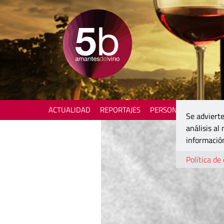
ACTUALIDAD
REPORTAJES
PERSONAJES
ENOTU
Se advierte
análisis al
información
Política de