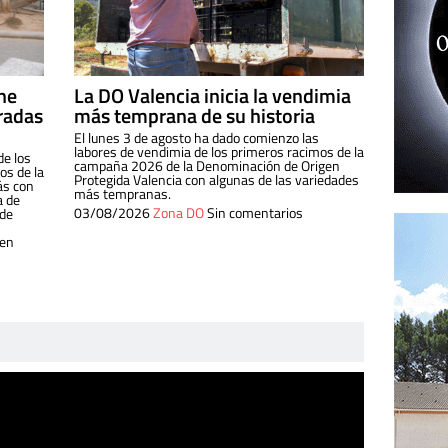
ine
La DO Valencia inicia la vendimia
radas
más temprana de su historia
El lunes 3 de agosto ha dado comienzo las
labores de vendimia de los primeros racimos de la
de los
campaña 2026 de la Denominación de Origen
s de la
Protegida Valencia con algunas de las variedades
ás con
más tempranas.
a de
03/08/2026
Zona DO
Sin comentarios
 de
 en