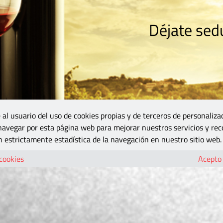
Déjate sedu
RISMO
ZONA DO
VINOS Y MÁS
GASTRONOMÍA
BLOGS
5B
 al usuario del uso de cookies propias y de terceros de personaliza
 navegar por esta página web para mejorar nuestros servicios y rec
 estrictamente estadística de la navegación en nuestro sitio web.
 cookies
Acepto