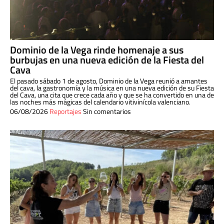
Dominio de la Vega rinde homenaje a sus
burbujas en una nueva edición de la Fiesta del
Cava
El pasado sábado 1 de agosto, Dominio de la Vega reunió a amantes
del cava, la gastronomía y la música en una nueva edición de su Fiesta
del Cava, una cita que crece cada año y que se ha convertido en una de
las noches más mágicas del calendario vitivinícola valenciano.
06/08/2026
Reportajes
Sin comentarios