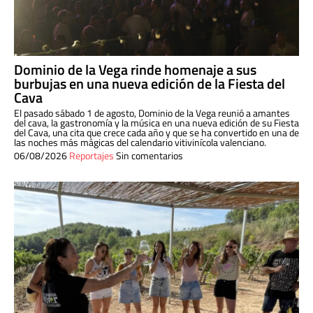
Dominio de la Vega rinde homenaje a sus
burbujas en una nueva edición de la Fiesta del
Cava
El pasado sábado 1 de agosto, Dominio de la Vega reunió a amantes
del cava, la gastronomía y la música en una nueva edición de su Fiesta
del Cava, una cita que crece cada año y que se ha convertido en una de
las noches más mágicas del calendario vitivinícola valenciano.
06/08/2026
Reportajes
Sin comentarios