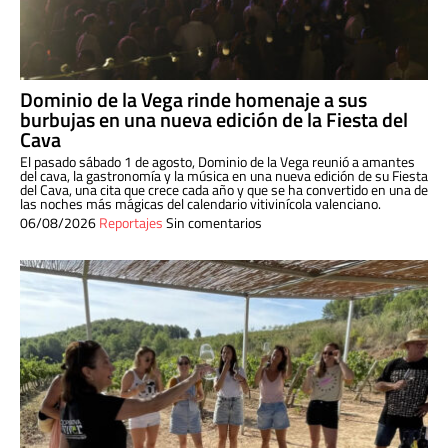
Dominio de la Vega rinde homenaje a sus
burbujas en una nueva edición de la Fiesta del
Cava
El pasado sábado 1 de agosto, Dominio de la Vega reunió a amantes
del cava, la gastronomía y la música en una nueva edición de su Fiesta
del Cava, una cita que crece cada año y que se ha convertido en una de
las noches más mágicas del calendario vitivinícola valenciano.
06/08/2026
Reportajes
Sin comentarios