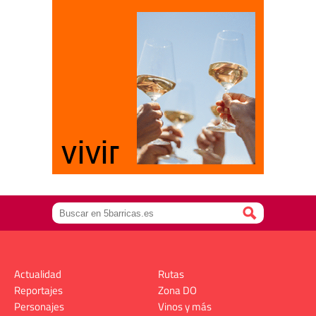
Actualidad
Rutas
Reportajes
Zona DO
Personajes
Vinos y más