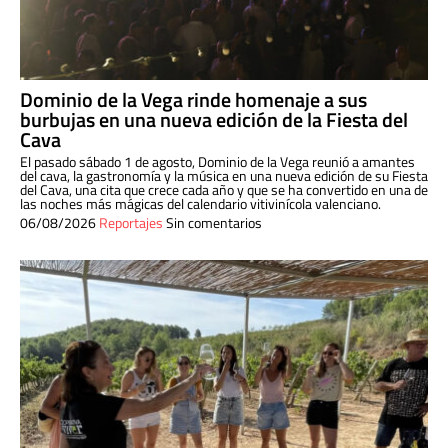
Dominio de la Vega rinde homenaje a sus
burbujas en una nueva edición de la Fiesta del
Cava
El pasado sábado 1 de agosto, Dominio de la Vega reunió a amantes
del cava, la gastronomía y la música en una nueva edición de su Fiesta
del Cava, una cita que crece cada año y que se ha convertido en una de
las noches más mágicas del calendario vitivinícola valenciano.
06/08/2026
Reportajes
Sin comentarios