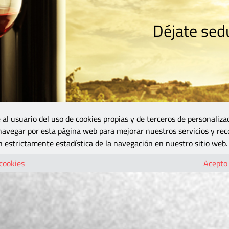
Déjate sedu
RISMO
ZONA DO
VINOS Y MÁS
GASTRONOMÍA
BLOGS
5B
 al usuario del uso de cookies propias y de terceros de personaliza
 navegar por esta página web para mejorar nuestros servicios y rec
 estrictamente estadística de la navegación en nuestro sitio web.
 cookies
Acepto