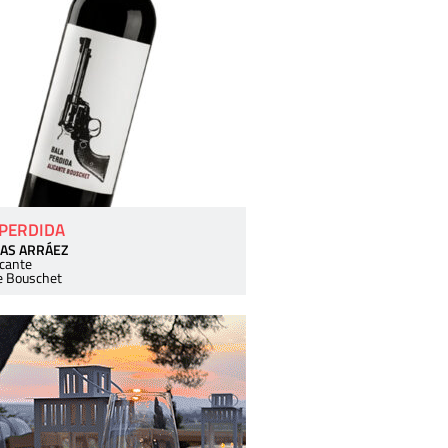
 PERDIDA
AS ARRÁEZ
icante
e Bouschet