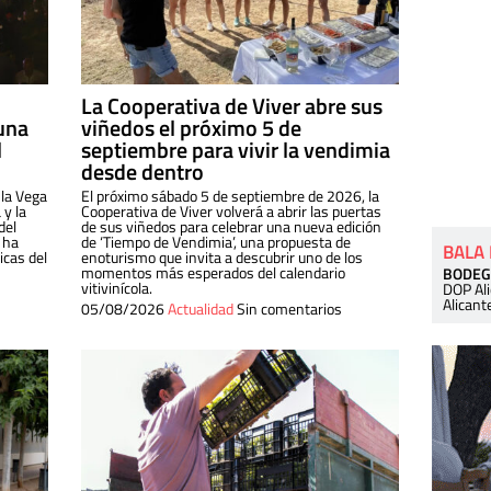
La Cooperativa de Viver abre sus
una
viñedos el próximo 5 de
l
septiembre para vivir la vendimia
desde dentro
 la Vega
El próximo sábado 5 de septiembre de 2026, la
 y la
Cooperativa de Viver volverá a abrir las puertas
del
de sus viñedos para celebrar una nueva edición
 ha
de ‘Tiempo de Vendimia’, una propuesta de
BALA
cas del
enoturismo que invita a descubrir uno de los
momentos más esperados del calendario
BODEG
vitivinícola.
DOP Al
Alicant
05/08/2026
Actualidad
Sin comentarios