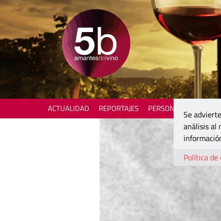
ACTUALIDAD
REPORTAJES
PERSONAJES
ENOTU
Se advierte
análisis al
información
Política de