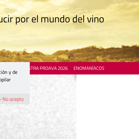
cir por el mundo del vino
 EVENTS
MOSTRA PROAVA 2026
ENOMANÍACOS
ción y de
opilar
·
No acepto