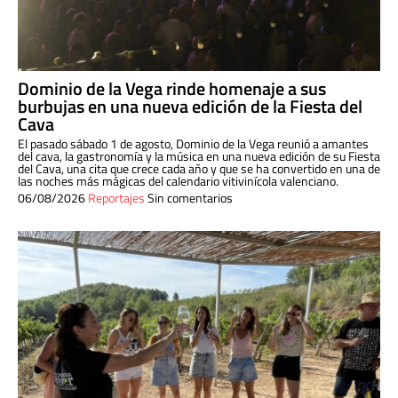
Dominio de la Vega rinde homenaje a sus
burbujas en una nueva edición de la Fiesta del
Cava
El pasado sábado 1 de agosto, Dominio de la Vega reunió a amantes
del cava, la gastronomía y la música en una nueva edición de su Fiesta
del Cava, una cita que crece cada año y que se ha convertido en una de
las noches más mágicas del calendario vitivinícola valenciano.
06/08/2026
Reportajes
Sin comentarios