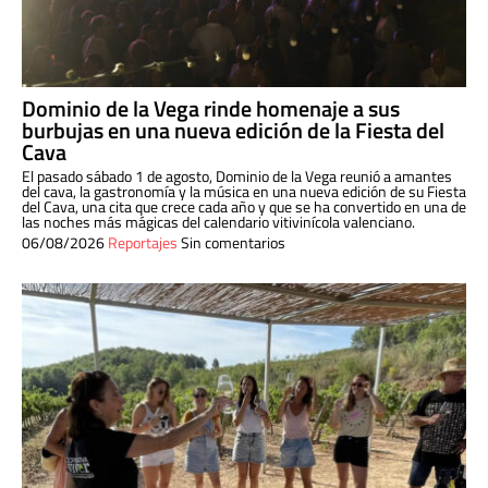
Dominio de la Vega rinde homenaje a sus
burbujas en una nueva edición de la Fiesta del
Cava
El pasado sábado 1 de agosto, Dominio de la Vega reunió a amantes
del cava, la gastronomía y la música en una nueva edición de su Fiesta
del Cava, una cita que crece cada año y que se ha convertido en una de
las noches más mágicas del calendario vitivinícola valenciano.
06/08/2026
Reportajes
Sin comentarios