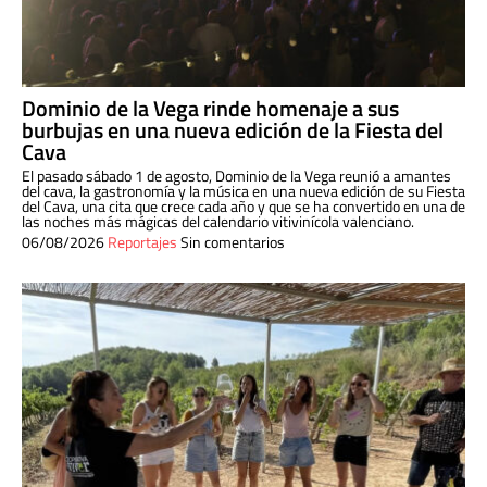
Dominio de la Vega rinde homenaje a sus
burbujas en una nueva edición de la Fiesta del
Cava
El pasado sábado 1 de agosto, Dominio de la Vega reunió a amantes
del cava, la gastronomía y la música en una nueva edición de su Fiesta
del Cava, una cita que crece cada año y que se ha convertido en una de
las noches más mágicas del calendario vitivinícola valenciano.
06/08/2026
Reportajes
Sin comentarios