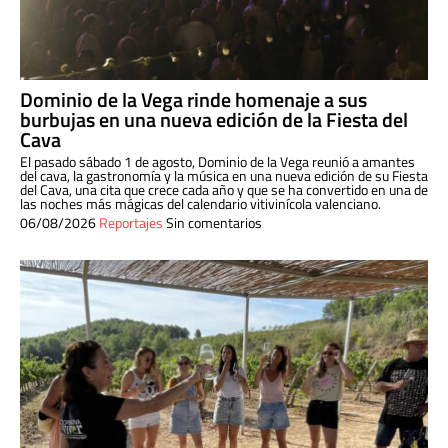
Dominio de la Vega rinde homenaje a sus
burbujas en una nueva edición de la Fiesta del
Cava
El pasado sábado 1 de agosto, Dominio de la Vega reunió a amantes
del cava, la gastronomía y la música en una nueva edición de su Fiesta
del Cava, una cita que crece cada año y que se ha convertido en una de
las noches más mágicas del calendario vitivinícola valenciano.
06/08/2026
Reportajes
Sin comentarios