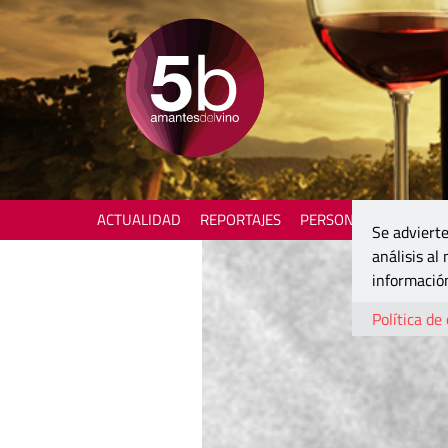
ACTUALIDAD
REPORTAJES
PERSONAJES
ENOTU
Se advierte
análisis al
información
Política de