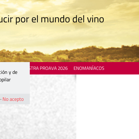
cir por el mundo del vino
 EVENTS
MOSTRA PROAVA 2026
ENOMANÍACOS
ción y de
opilar
·
No acepto