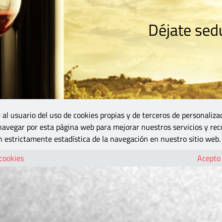
Déjate sedu
RISMO
ZONA DO
VINOS Y MÁS
GASTRONOMÍA
BLOGS
5B
 al usuario del uso de cookies propias y de terceros de personaliza
 navegar por esta página web para mejorar nuestros servicios y rec
 estrictamente estadística de la navegación en nuestro sitio web.
 cookies
Acepto