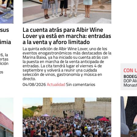
 sus
La cuenta atrás para Albir Wine
Lover ya está en marcha: entradas
dimia
a la venta y aforo limitado
La quinta edición de Albir Wine Lover, uno de los
eventos enogastronómicos más destacados de la
6, la
Marina Baixa, ya ha iniciado su cuenta atrás con
ertas
la puesta en marcha de la venta anticipada de
ición
entradas. La cita tendrá lugar el viernes 4 de
CON 
septiembre y volverá a reunir una cuidada
os
selección de vinos, gastronomía y música en
BODEG
directo.
DOP Al
04/08/2026
Actualidad
Sin comentarios
Monast