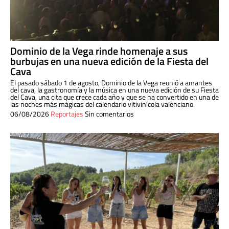
Dominio de la Vega rinde homenaje a sus
burbujas en una nueva edición de la Fiesta del
Cava
El pasado sábado 1 de agosto, Dominio de la Vega reunió a amantes
del cava, la gastronomía y la música en una nueva edición de su Fiesta
del Cava, una cita que crece cada año y que se ha convertido en una de
las noches más mágicas del calendario vitivinícola valenciano.
06/08/2026
Reportajes
Sin comentarios