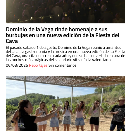
Dominio de la Vega rinde homenaje a sus
burbujas en una nueva edición de la Fiesta del
Cava
El pasado sábado 1 de agosto, Dominio de la Vega reunió a amantes
del cava, la gastronomía y la música en una nueva edición de su Fiesta
del Cava, una cita que crece cada año y que se ha convertido en una de
las noches más mágicas del calendario vitivinícola valenciano.
06/08/2026
Reportajes
Sin comentarios