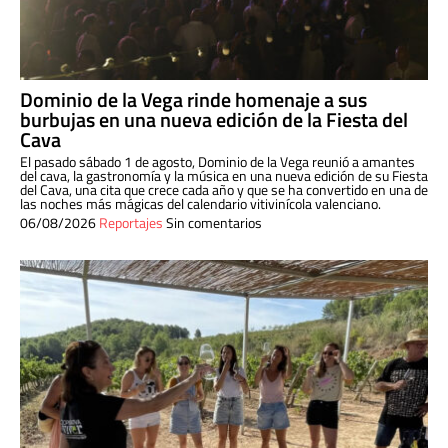
Dominio de la Vega rinde homenaje a sus
burbujas en una nueva edición de la Fiesta del
Cava
El pasado sábado 1 de agosto, Dominio de la Vega reunió a amantes
del cava, la gastronomía y la música en una nueva edición de su Fiesta
del Cava, una cita que crece cada año y que se ha convertido en una de
las noches más mágicas del calendario vitivinícola valenciano.
06/08/2026
Reportajes
Sin comentarios