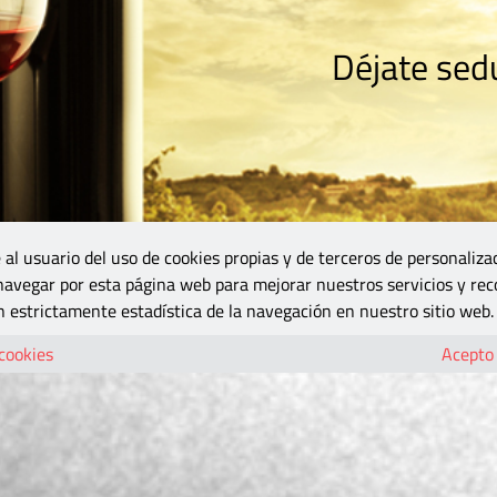
Déjate sedu
RISMO
ZONA DO
VINOS Y MÁS
GASTRONOMÍA
BLOGS
5B
 al usuario del uso de cookies propias y de terceros de personaliza
 navegar por esta página web para mejorar nuestros servicios y rec
 estrictamente estadística de la navegación en nuestro sitio web.
 cookies
Acepto