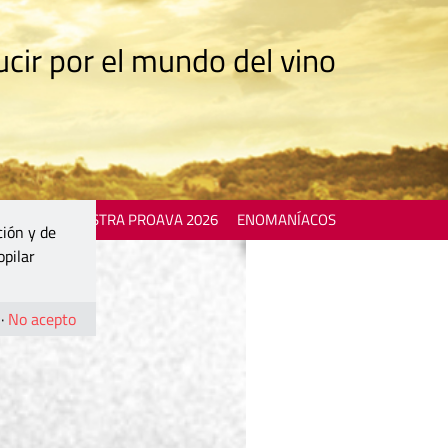
cir por el mundo del vino
 EVENTS
MOSTRA PROAVA 2026
ENOMANÍACOS
ción y de
opilar
·
No acepto