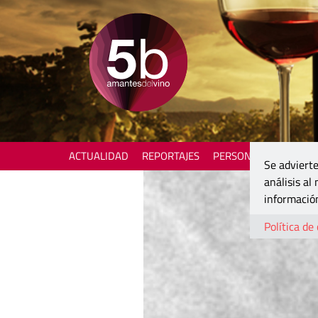
ACTUALIDAD
REPORTAJES
PERSONAJES
ENOTU
Se advierte
análisis al
información
Política de