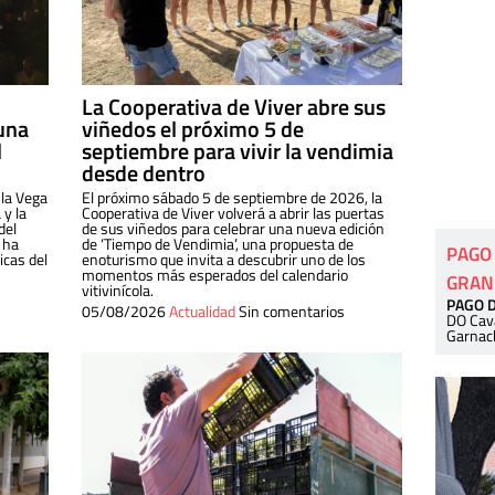
La Cooperativa de Viver abre sus
una
viñedos el próximo 5 de
l
septiembre para vivir la vendimia
desde dentro
 la Vega
El próximo sábado 5 de septiembre de 2026, la
 y la
Cooperativa de Viver volverá a abrir las puertas
del
de sus viñedos para celebrar una nueva edición
 ha
de ‘Tiempo de Vendimia’, una propuesta de
PAGO
cas del
enoturismo que invita a descubrir uno de los
momentos más esperados del calendario
GRAN
vitivinícola.
PAGO 
05/08/2026
Actualidad
Sin comentarios
DO Cav
Garnac