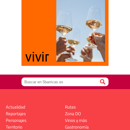
Actualidad
Rutas
Reportajes
Zona DO
Personajes
Vinos y más
Territorio
Gastronomía