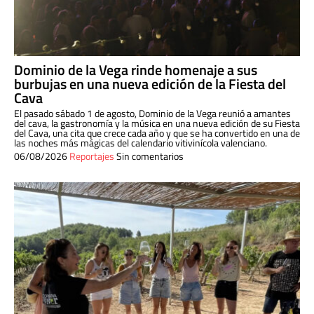
Dominio de la Vega rinde homenaje a sus
burbujas en una nueva edición de la Fiesta del
Cava
El pasado sábado 1 de agosto, Dominio de la Vega reunió a amantes
del cava, la gastronomía y la música en una nueva edición de su Fiesta
del Cava, una cita que crece cada año y que se ha convertido en una de
las noches más mágicas del calendario vitivinícola valenciano.
06/08/2026
Reportajes
Sin comentarios