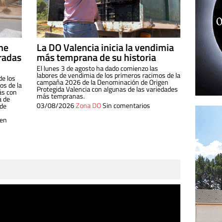
ine
La DO Valencia inicia la vendimia
radas
más temprana de su historia
El lunes 3 de agosto ha dado comienzo las
labores de vendimia de los primeros racimos de la
de los
campaña 2026 de la Denominación de Origen
s de la
Protegida Valencia con algunas de las variedades
ás con
más tempranas.
a de
03/08/2026
Zona DO
Sin comentarios
 de
 en