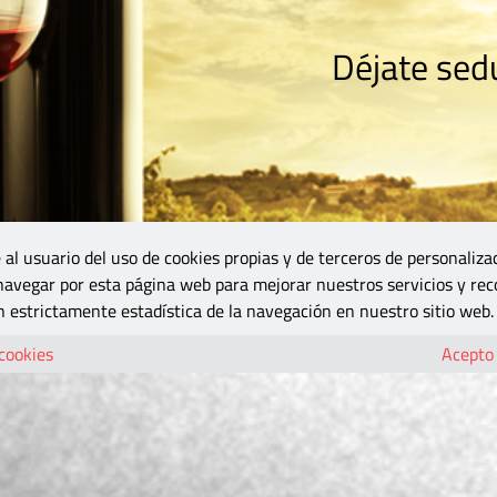
Déjate sedu
RISMO
ZONA DO
VINOS Y MÁS
GASTRONOMÍA
BLOGS
5B
 al usuario del uso de cookies propias y de terceros de personaliza
 navegar por esta página web para mejorar nuestros servicios y rec
 estrictamente estadística de la navegación en nuestro sitio web.
 cookies
Acepto