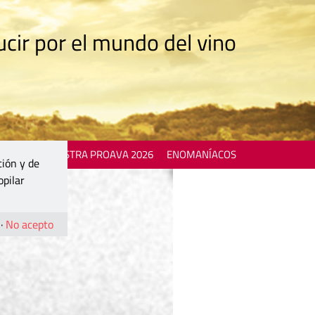
cir por el mundo del vino
 EVENTS
MOSTRA PROAVA 2026
ENOMANÍACOS
ción y de
opilar
·
No acepto