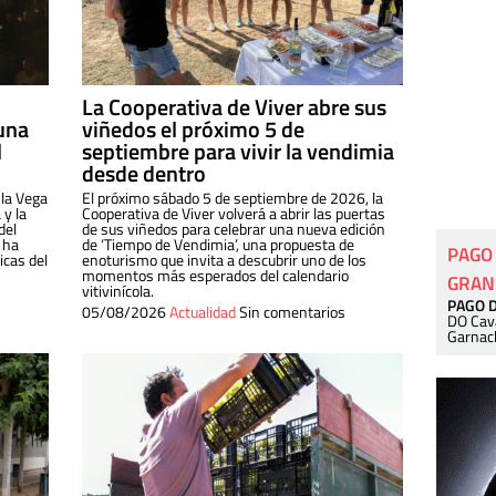
La Cooperativa de Viver abre sus
una
viñedos el próximo 5 de
l
septiembre para vivir la vendimia
desde dentro
 la Vega
El próximo sábado 5 de septiembre de 2026, la
 y la
Cooperativa de Viver volverá a abrir las puertas
del
de sus viñedos para celebrar una nueva edición
 ha
de ‘Tiempo de Vendimia’, una propuesta de
PAGO
cas del
enoturismo que invita a descubrir uno de los
momentos más esperados del calendario
GRAN
vitivinícola.
PAGO 
05/08/2026
Actualidad
Sin comentarios
DO Cav
Garnac