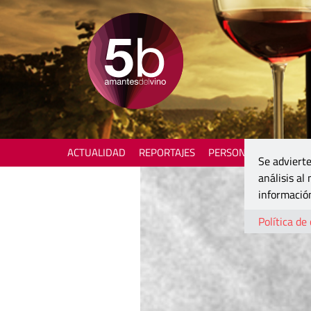
ACTUALIDAD
REPORTAJES
PERSONAJES
ENOTU
Se advierte
análisis al
información
Política de