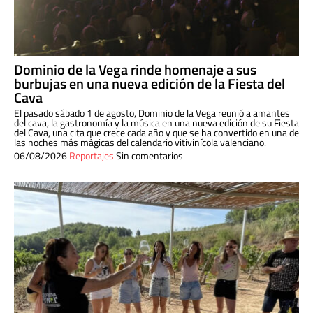
Dominio de la Vega rinde homenaje a sus
burbujas en una nueva edición de la Fiesta del
Cava
El pasado sábado 1 de agosto, Dominio de la Vega reunió a amantes
del cava, la gastronomía y la música en una nueva edición de su Fiesta
del Cava, una cita que crece cada año y que se ha convertido en una de
las noches más mágicas del calendario vitivinícola valenciano.
06/08/2026
Reportajes
Sin comentarios